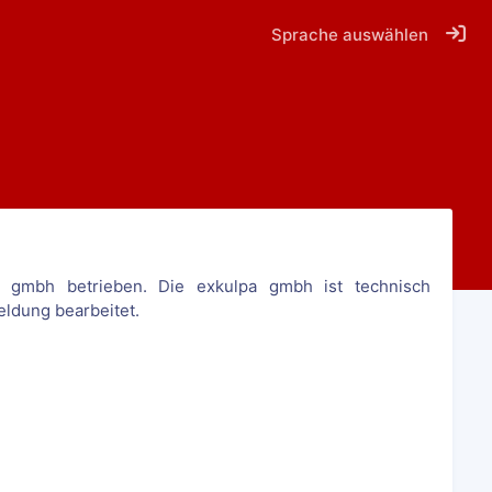
Sprache auswählen
 gmbh betrieben. Die exkulpa gmbh ist technisch
eldung bearbeitet.