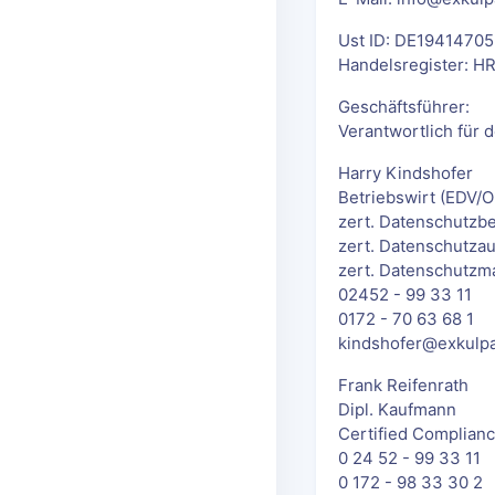
Ust ID: DE1941470
Handelsregister: H
Geschäftsführer:
Verantwortlich für 
Harry Kindshofer
Betriebswirt (EDV/O
zert. Datenschutzbe
zert. Datenschutzau
zert. Datenschutzm
02452 - 99 33 11
0172 - 70 63 68 1
kindshofer@exkulp
Frank Reifenrath
Dipl. Kaufmann
Certified Compliance
0 24 52 - 99 33 11
0 172 - 98 33 30 2