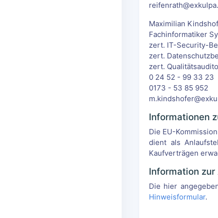
reifenrath@exkulpa
Maximilian Kindsho
Fachinformatiker Sy
zert. IT-Security-B
zert. Datenschutzbe
zert. Qualitätsaudit
0 24 52 - 99 33 23
0173 - 53 85 952
m.kindshofer@exku
Informationen z
Die EU-Kommission h
dient als Anlaufst
Kaufverträgen erwa
Information zu
Die hier angegeben
Hinweisformular
.