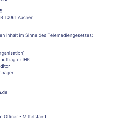
55
RB 10061 Aachen
den Inhalt im Sinne des Telemediengesetzes:
rganisation)
auftragter IHK
ditor
anager
a.de
 Officer - Mittelstand