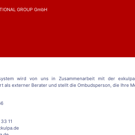
TIONAL GROUP GmbH
system wird von uns in Zusammenarbeit mit der exkulpa
rt als externer Berater und stellt die Ombudsperson, die Ihre M
66
 33 11
xkulpa.de
a.de