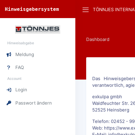
Hinweisgebersystem
TÖNNJES INTERNA
Dashboard
Hinweisabgabe
Meldung
FAQ
Das Hinweisgeber
Account
verantwortlich, agie
Login
exkulpa gmbh
Passwort ändern
Waldfeuchter Str. 2
52525 Heinsberg
Telefon: 02452 - 99
Web: https://www.e
E-Mail: info@exkulp